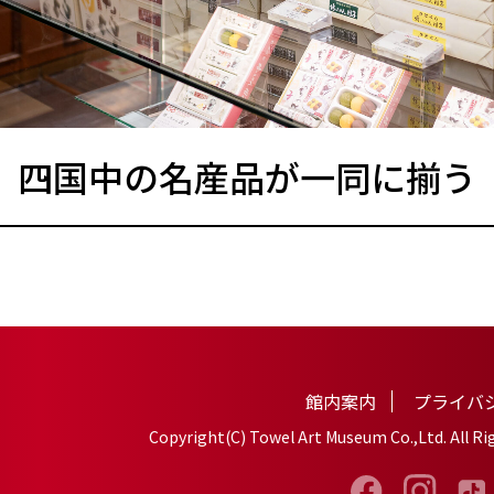
四国中の名産品が一同に揃う
館内案内
プライバ
Copyright(C) Towel Art Museum Co.,Ltd. All Ri